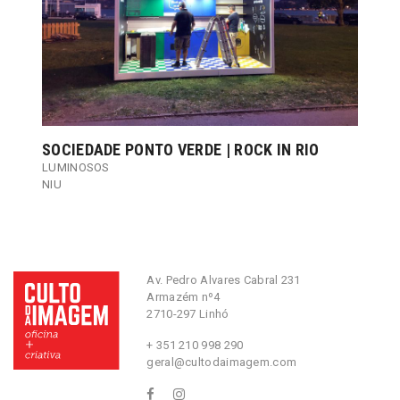
SOCIEDADE PONTO VERDE | ROCK IN RIO
LUMINOSOS
NIU
Av. Pedro Alvares Cabral 231
Armazém nº4
2710-297 Linhó
+ 351 210 998 290
geral@cultodaimagem.com