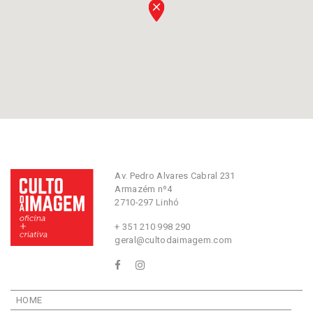
Av. Pedro Alvares Cabral 231
Armazém nº4
2710-297 Linhó
+ 351 210 998 290
geral@cultodaimagem.com
HOME