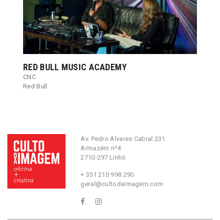
RED BULL MUSIC ACADEMY
CNC
Red Bull
Av. Pedro Alvares Cabral 231
Armazém nº4
2710-297 Linhó
+ 351 210 998 290
geral@cultodaimagem.com