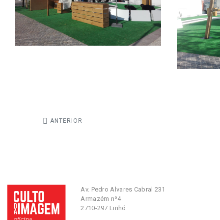
ANTERIOR
Av. Pedro Alvares Cabral 231
Armazém nº4
2710-297 Linhó