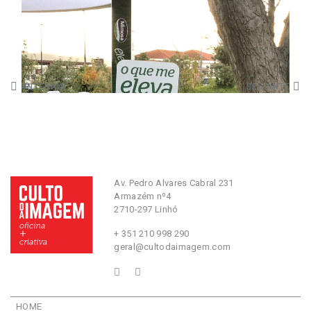
ANTERIOR
SEGUINTE
Av. Pedro Alvares Cabral 231
Armazém nº4
2710-297 Linhó
+ 351 210 998 290
geral@cultodaimagem.com
HOME