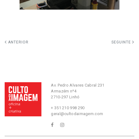
ANTERIOR
SEGUINTE
Av. Pedro Alvares Cabral 231
Armazém nº4
2710-297 Linhó
+ 351 210 998 290
geral@cultodaimagem.com