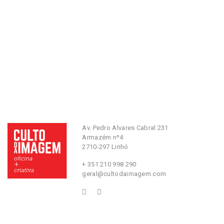
Av. Pedro Alvares Cabral 231
Armazém nº4
2710-297 Linhó
+ 351 210 998 290
geral@cultodaimagem.com