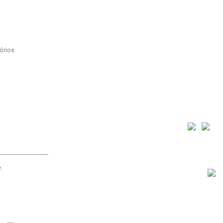
órios
e
.