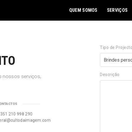
QUEM SOMOS
SERVIÇOS
Tipo de Project
NTO
Descrição
 nossos serviços,
ONTACTOS
 351 210 998 290
eral@cultodaimagem.com